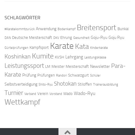
SCHLAGWÖRTER
Breitensport
Anwendung
Bunkai
#Karatekommtzurück
Bodenkampf
Goju-Ryu
Goju Ryu
Deutsche Meisterschaft
Ehrung
DAN
DKV
Gesundheit
Karate
Kata
Kampfsport
Gürtelprüfungen
Kinderkarate
Kumite
Koshinkan
Lehrgang
KVSH
Leistungsklasse
Leistungssport
Para-
Newsletter
LM
Meister
Meisterschaft
Karate
Prüfung
Prüfungen
Schwarzgurt
Randori
Schüler
Shotokan
Selbstverteidigung
Stiloffen
Shito-Ryu
Trainerausbildung
Turnier
Wado-Ryu
Verein
Wado
Verband
Vorstand
Wettkampf