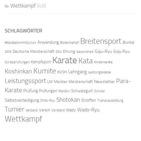
Wettkampf
(49)
SCHLAGWÖRTER
Breitensport
Anwendung
Bunkai
#Karatekommtzurück
Bodenkampf
Goju-Ryu
Goju Ryu
Deutsche Meisterschaft
Ehrung
DAN
DKV
Gesundheit
Karate
Kata
Kampfsport
Gürtelprüfungen
Kinderkarate
Kumite
Koshinkan
Lehrgang
KVSH
Leistungsklasse
Leistungssport
Para-
Newsletter
LM
Meister
Meisterschaft
Karate
Prüfung
Prüfungen
Schwarzgurt
Randori
Schüler
Shotokan
Selbstverteidigung
Stiloffen
Shito-Ryu
Trainerausbildung
Turnier
Wado-Ryu
Verein
Wado
Verband
Vorstand
Wettkampf