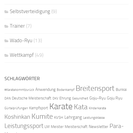
Selbstverteidigung
(9)
Trainer
(7)
Wado-Ryu
(13)
Wettkampf
(49)
SCHLAGWÖRTER
Breitensport
Anwendung
Bunkai
#Karatekommtzurück
Bodenkampf
Goju-Ryu
Goju Ryu
Deutsche Meisterschaft
Ehrung
DAN
DKV
Gesundheit
Karate
Kata
Kampfsport
Gürtelprüfungen
Kinderkarate
Kumite
Koshinkan
Lehrgang
KVSH
Leistungsklasse
Leistungssport
Para-
Newsletter
LM
Meister
Meisterschaft