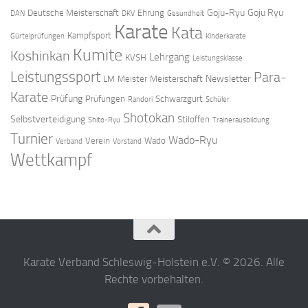
Goju-Ryu
Goju Ryu
Deutsche Meisterschaft
Ehrung
DAN
DKV
Gesundheit
Karate
Kata
Kampfsport
Gürtelprüfungen
Kinderkarate
Kumite
Koshinkan
Lehrgang
KVSH
Leistungsklasse
Leistungssport
Para-
Newsletter
LM
Meister
Meisterschaft
Karate
Prüfung
Prüfungen
Schwarzgurt
Randori
Schüler
Shotokan
Selbstverteidigung
Stiloffen
Shito-Ryu
Trainerausbildung
Turnier
Wado-Ryu
Verein
Wado
Verband
Vorstand
Wettkampf
Karate Verband Schleswig-Holstein e.V. © 2026. Alle
Rechte vorbehalten.