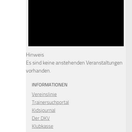
Hinweis
Es sind keine anstehenden Veranstaltungen
vorhanden.
INFORMATIONEN
Vereinslinie
Trainersuchportal
Kidsjournal
Der DKV
Klubkasse