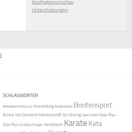
Apothekenumschau
Unterstützungen
E
SCHLAGWÖRTER
Breitensport
Anwendung
#Karatekommtzurück
Bodenkampf
Goju-Ryu
Bunkai
Deutsche Meisterschaft
Ehrung
DAN
DKV
Gesundheit
Karate
Kata
Goju Ryu
Kampfsport
Gürtelprüfungen