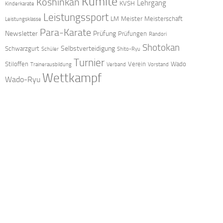
Kumite
Koshinkan
Lehrgang
KVSH
Kinderkarate
Leistungssport
LM
Meister
Meisterschaft
Leistungsklasse
Para-Karate
Newsletter
Prüfung
Prüfungen
Randori
Shotokan
Selbstverteidigung
Schwarzgurt
Schüler
Shito-Ryu
Turnier
Stiloffen
Verein
Wado
Trainerausbildung
Verband
Vorstand
Wettkampf
Wado-Ryu