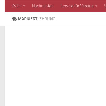
KVSH
Nachrichten
Service für Vereine
Unter dem Inhalt
MARKIERT:
EHRUNG
AKTUELLES
/
EHRUNGEN
/
AKTUEL
KARATE
/
NACHRICHTEN
EHRUN
JANUAR 11, 2024
NACHRI
JANUAR 
Neujahrsempfang
KVSH
2024
Neuj
Am 06. Januar 2024 fand in
mit A
Neumünster ein besonderes
Ereignis statt: Der Karate
Bereits
Verband Schleswig-Holstein
vom Ka