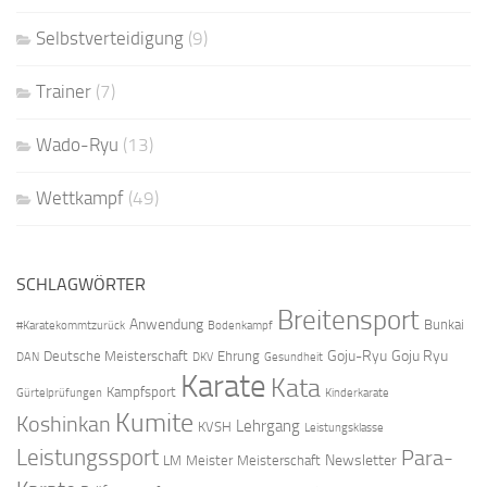
Selbstverteidigung
(9)
Trainer
(7)
Wado-Ryu
(13)
Wettkampf
(49)
SCHLAGWÖRTER
Breitensport
Anwendung
Bunkai
#Karatekommtzurück
Bodenkampf
Goju-Ryu
Goju Ryu
Deutsche Meisterschaft
Ehrung
DAN
DKV
Gesundheit
Karate
Kata
Kampfsport
Gürtelprüfungen
Kinderkarate
Kumite
Koshinkan
Lehrgang
KVSH
Leistungsklasse
Leistungssport
Para-
Newsletter
LM
Meister
Meisterschaft