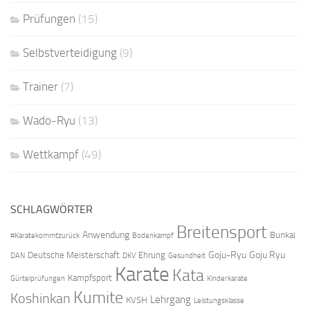
Prüfungen
(15)
Selbstverteidigung
(9)
Trainer
(7)
Wado-Ryu
(13)
Wettkampf
(49)
SCHLAGWÖRTER
Breitensport
Anwendung
Bunkai
#Karatekommtzurück
Bodenkampf
Goju-Ryu
Goju Ryu
Deutsche Meisterschaft
Ehrung
DAN
DKV
Gesundheit
Karate
Kata
Kampfsport
Gürtelprüfungen
Kinderkarate
Kumite
Koshinkan
Lehrgang
KVSH
Leistungsklasse