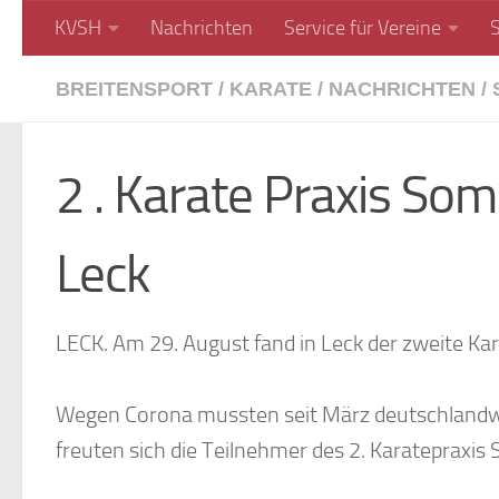
KVSH
Nachrichten
Service für Vereine
Unter dem Inhalt
BREITENSPORT
/
KARATE
/
NACHRICHTEN
/
2 . Karate Praxis S
Leck
LECK. Am 29. August fand in Leck der zweite Ka
Wegen Corona mussten seit März deutschlandwe
freuten sich die Teilnehmer des 2. Karatepraxis