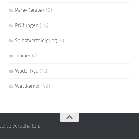
Para-Karate
(18)
Prüfungen
(15)
Selbstverteidigung
(9)
Trainer
(7)
Wado-Ryu
(13)
Wettkampf
(49)
echte vorbehalten.