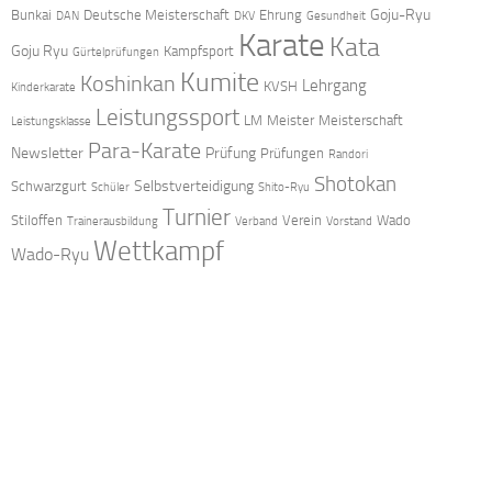
Goju-Ryu
Bunkai
Deutsche Meisterschaft
Ehrung
DAN
DKV
Gesundheit
Karate
Kata
Goju Ryu
Kampfsport
Gürtelprüfungen
Kumite
Koshinkan
Lehrgang
KVSH
Kinderkarate
Leistungssport
LM
Meister
Meisterschaft
Leistungsklasse
Para-Karate
Newsletter
Prüfung
Prüfungen
Randori
Shotokan
Selbstverteidigung
Schwarzgurt
Schüler
Shito-Ryu
Turnier
Stiloffen
Verein
Wado
Trainerausbildung
Verband
Vorstand
Wettkampf
Wado-Ryu