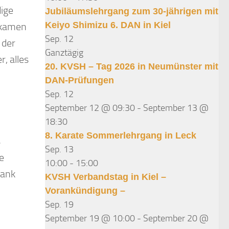
ige
Jubiläumslehrgang zum 30-jährigen mit
Keiyo Shimizu 6. DAN in Kiel
r kamen
Sep.
12
 der
Ganztägig
, alles
20. KVSH – Tag 2026 in Neumünster mit
DAN-Prüfungen
Sep.
12
September 12 @ 09:30
-
September 13 @
18:30
8. Karate Sommerlehrgang in Leck
s
Sep.
13
e
10:00
-
15:00
dank
KVSH Verbandstag in Kiel –
Vorankündigung –
Sep.
19
September 19 @ 10:00
-
September 20 @