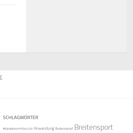
E
SCHLAGWÖRTER
Breitensport
Anwendung
#Karatekommtzurück
Bodenkampf