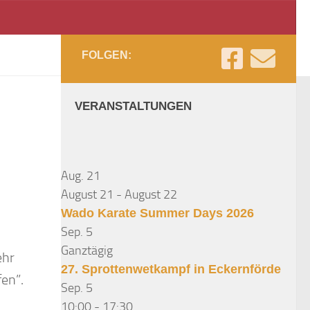
FOLGEN:
VERANSTALTUNGEN
Aug.
21
August 21
-
August 22
Wado Karate Summer Days 2026
Sep.
5
Ganztägig
ehr
27. Sprottenwetkampf in Eckernförde
fen”.
Sep.
5
10:00
-
17:30