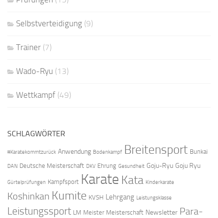
Selbstverteidigung
(9)
Trainer
(7)
Wado-Ryu
(13)
Wettkampf
(49)
SCHLAGWÖRTER
Breitensport
Anwendung
Bunkai
#Karatekommtzurück
Bodenkampf
Goju-Ryu
Goju Ryu
Deutsche Meisterschaft
Ehrung
DAN
DKV
Gesundheit
Karate
Kata
Kampfsport
Gürtelprüfungen
Kinderkarate
Kumite
Koshinkan
Lehrgang
KVSH
Leistungsklasse
Leistungssport
Para-
Newsletter
LM
Meister
Meisterschaft