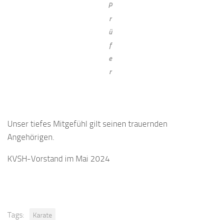
P
r
ü
f
e
r
Unser tiefes Mitgefühl gilt seinen trauernden
Angehörigen.
KVSH-Vorstand im Mai 2024
Tags:
Karate