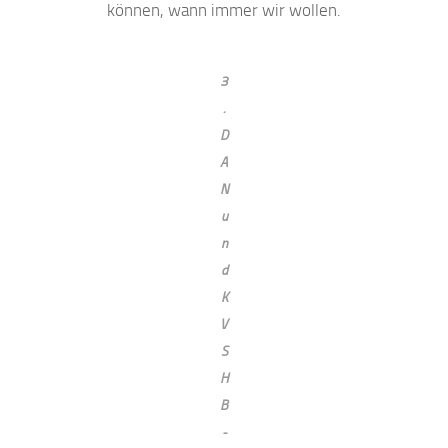
können, wann immer wir wollen.
3
.
D
A
N
u
n
d
K
V
S
H
B
-