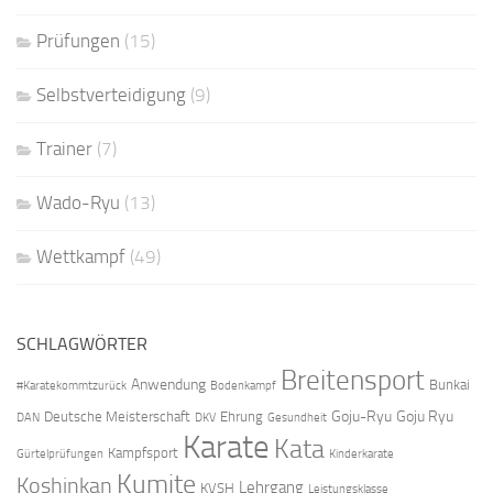
Prüfungen
(15)
Selbstverteidigung
(9)
Trainer
(7)
Wado-Ryu
(13)
Wettkampf
(49)
SCHLAGWÖRTER
Breitensport
Anwendung
Bunkai
#Karatekommtzurück
Bodenkampf
Goju-Ryu
Goju Ryu
Deutsche Meisterschaft
Ehrung
DAN
DKV
Gesundheit
Karate
Kata
Kampfsport
Gürtelprüfungen
Kinderkarate
Kumite
Koshinkan
Lehrgang
KVSH
Leistungsklasse