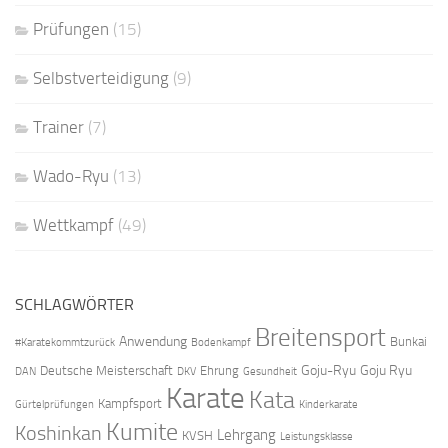
Prüfungen
(15)
Selbstverteidigung
(9)
Trainer
(7)
Wado-Ryu
(13)
Wettkampf
(49)
SCHLAGWÖRTER
Breitensport
Anwendung
Bunkai
#Karatekommtzurück
Bodenkampf
Goju-Ryu
Goju Ryu
Deutsche Meisterschaft
Ehrung
DAN
DKV
Gesundheit
Karate
Kata
Kampfsport
Gürtelprüfungen
Kinderkarate
Kumite
Koshinkan
Lehrgang
KVSH
Leistungsklasse