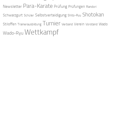
Para-Karate
Newsletter
Prüfung
Prüfungen
Randori
Shotokan
Selbstverteidigung
Schwarzgurt
Schüler
Shito-Ryu
Turnier
Stiloffen
Verein
Wado
Trainerausbildung
Verband
Vorstand
Wettkampf
Wado-Ryu