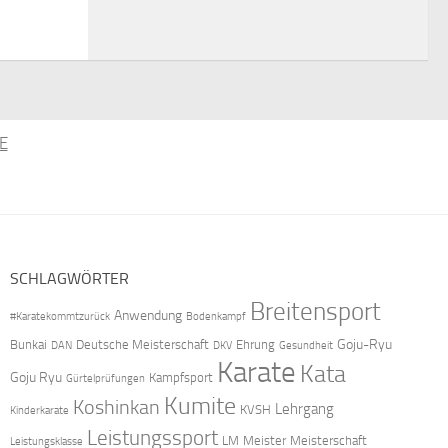
E
SCHLAGWÖRTER
Breitensport
Anwendung
#Karatekommtzurück
Bodenkampf
Goju-Ryu
Bunkai
Deutsche Meisterschaft
Ehrung
DAN
DKV
Gesundheit
Karate
Kata
Goju Ryu
Kampfsport
Gürtelprüfungen
Kumite
Koshinkan
Lehrgang
KVSH
Kinderkarate
Leistungssport
LM
Meister
Meisterschaft
Leistungsklasse