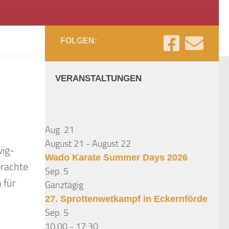
FOLGEN:
VERANSTALTUNGEN
Aug.
21
August 21
-
August 22
wig-
Wado Karate Summer Days 2026
brachte
Sep.
5
 für
Ganztägig
27. Sprottenwetkampf in Eckernförde
Sep.
5
10:00
-
17:30