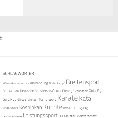
E
SCHLAGWÖRTER
Breitensport
Anwendung
#Karatekommtzurück
Bodenkampf
Goju-Ryu
Bunkai
Deutsche Meisterschaft
Ehrung
DAN
DKV
Gesundheit
Karate
Kata
Goju Ryu
Kampfsport
Gürtelprüfungen
Kumite
Koshinkan
Lehrgang
KVSH
Kinderkarate
Leistungssport
LM
Meister
Meisterschaft
Leistungsklasse