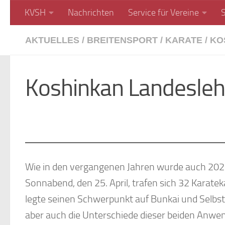
KVSH
Nachrichten
Service für Vereine
Unter dem Inhalt
AKTUELLES
/
BREITENSPORT
/
KARATE
/
KO
Koshinkan Landesleh
Wie in den vergangenen Jahren wurde auch 202
Sonnabend, den 25. April, trafen sich 32 Karate
legte seinen Schwerpunkt auf Bunkai und Selbst
aber auch die Unterschiede dieser beiden Anwe