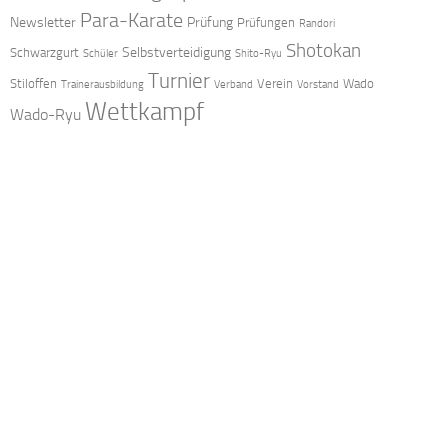
Para-Karate
Newsletter
Prüfung
Prüfungen
Randori
Shotokan
Selbstverteidigung
Schwarzgurt
Schüler
Shito-Ryu
Turnier
Stiloffen
Verein
Wado
Trainerausbildung
Verband
Vorstand
Wettkampf
Wado-Ryu