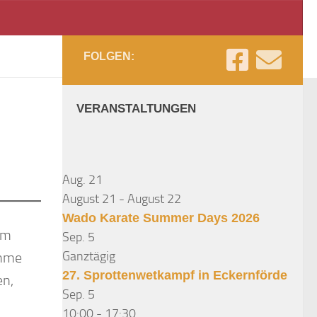
G
FOLGEN:
VERANSTALTUNGEN
Aug.
21
August 21
-
August 22
Wado Karate Summer Days 2026
Am
Sep.
5
Ganztägig
ahme
27. Sprottenwetkampf in Eckernförde
en,
Sep.
5
10:00
-
17:30