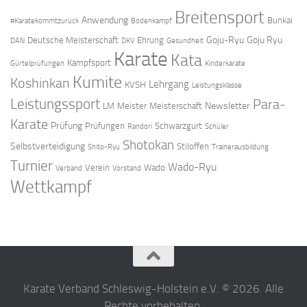
Breitensport
Anwendung
Bunkai
#Karatekommtzurück
Bodenkampf
Goju-Ryu
Goju Ryu
Deutsche Meisterschaft
Ehrung
DAN
DKV
Gesundheit
Karate
Kata
Kampfsport
Gürtelprüfungen
Kinderkarate
Kumite
Koshinkan
Lehrgang
KVSH
Leistungsklasse
Leistungssport
Para-
Newsletter
LM
Meister
Meisterschaft
Karate
Prüfung
Prüfungen
Schwarzgurt
Randori
Schüler
Shotokan
Selbstverteidigung
Stiloffen
Shito-Ryu
Trainerausbildung
Turnier
Wado-Ryu
Verein
Wado
Verband
Vorstand
Wettkampf
Karate Verband Schleswig-Holstein e.V. © 2026. Alle
Rechte vorbehalten.