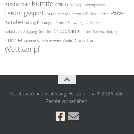
Kumite
Koshinkan
Lehrgang
KVSH
Leistungsklasse
Leistungssport
Para-
Newsletter
LM
Meister
Meisterschaft
Karate
Prüfung
Prüfungen
Schwarzgurt
Randori
Schüler
Shotokan
Selbstverteidigung
Stiloffen
Shito-Ryu
Trainerausbildung
Turnier
Wado-Ryu
Verein
Wado
Verband
Vorstand
Wettkampf
Karate Verband Schleswig-Holstein e.V. © 2026. Alle
Rechte vorbehalten.