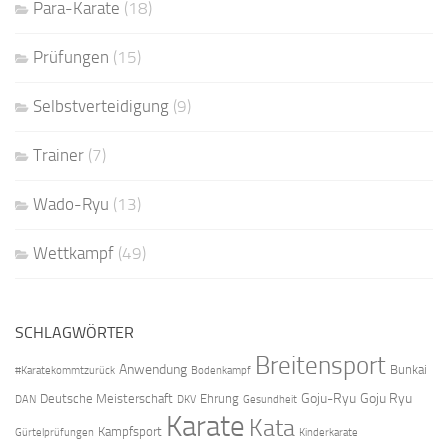
Para-Karate
(18)
Prüfungen
(15)
Selbstverteidigung
(9)
Trainer
(7)
Wado-Ryu
(13)
Wettkampf
(49)
SCHLAGWÖRTER
Breitensport
Anwendung
Bunkai
#Karatekommtzurück
Bodenkampf
Goju-Ryu
Goju Ryu
Deutsche Meisterschaft
Ehrung
DAN
DKV
Gesundheit
Karate
Kata
Kampfsport
Gürtelprüfungen
Kinderkarate