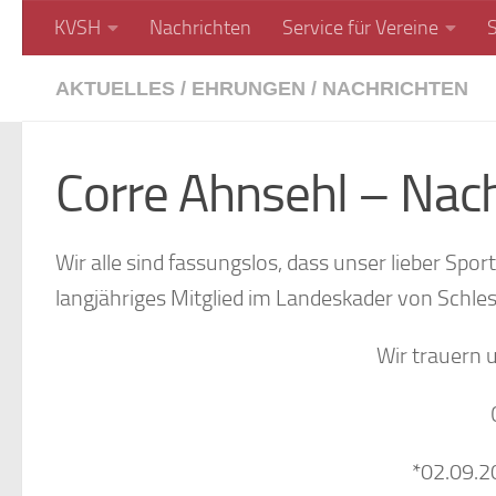
KVSH
Nachrichten
Service für Vereine
Unter dem Inhalt
AKTUELLES
/
EHRUNGEN
/
NACHRICHTEN
Corre Ahnsehl – Nac
Wir alle sind fassungslos, dass unser lieber Spo
langjähriges Mitglied im Landeskader von Schle
Wir trauern 
*02.09.