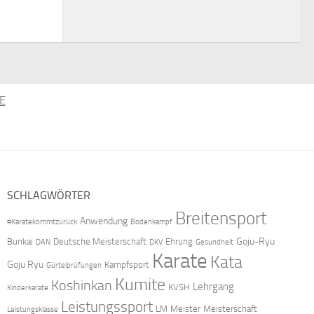
E
SCHLAGWÖRTER
Breitensport
Anwendung
#Karatekommtzurück
Bodenkampf
Goju-Ryu
Bunkai
Deutsche Meisterschaft
Ehrung
DAN
DKV
Gesundheit
Karate
Kata
Goju Ryu
Kampfsport
Gürtelprüfungen
Kumite
Koshinkan
Lehrgang
KVSH
Kinderkarate
Leistungssport
LM
Meister
Meisterschaft
Leistungsklasse