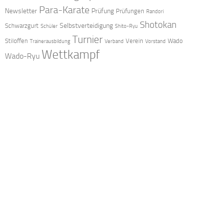
Para-Karate
Newsletter
Prüfung
Prüfungen
Randori
Shotokan
Selbstverteidigung
Schwarzgurt
Schüler
Shito-Ryu
Turnier
Stiloffen
Verein
Wado
Trainerausbildung
Verband
Vorstand
Wettkampf
Wado-Ryu