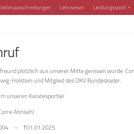
Stellenausschreibungen
Lehrwesen
Leistungssport
hruf
rtfreund plötzlich aus unserer Mitte gerissen wurde. Co
swig-Holstein und Mitglied des DKV Bundeskader.
um unseren Karatesportler
Corre Ahnsehl
2004 – †01.01.2025